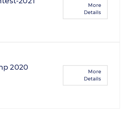
test-2021
More
Details
mp 2020
More
Details