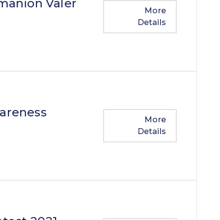
omanion Valer
More
Details
wareness
More
Details